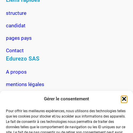
structure
candidat
pages pays
Contact
Edurezo SAS
A propos
mentions légales
Actu du rezo
Gérer le consentement
FAQ
Pour offrir les meilleures expériences, nous utilisons des technologies telles
Communication
que les cookies pour stocker et/ou accéder aux informations des appareils.
Le fait de consentir à ces technologies nous permettra de traiter des
données telles que le comportement de navigation ou les ID uniques sur ce
101 rue du champ de foire Meximieux FRANCE
site. Le fait de ne pas consentir ou de retirer son consentement peut avoir