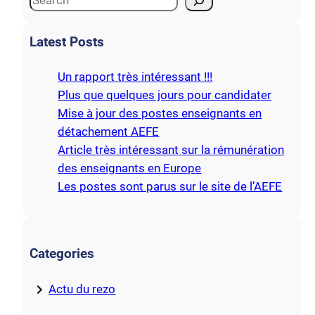
e
a
Latest Posts
r
c
Un rapport très intéressant !!!
h
Plus que quelques jours pour candidater
Mise à jour des postes enseignants en
détachement AEFE
Article très intéressant sur la rémunération
des enseignants en Europe
Les postes sont parus sur le site de l’AEFE
Categories
Actu du rezo