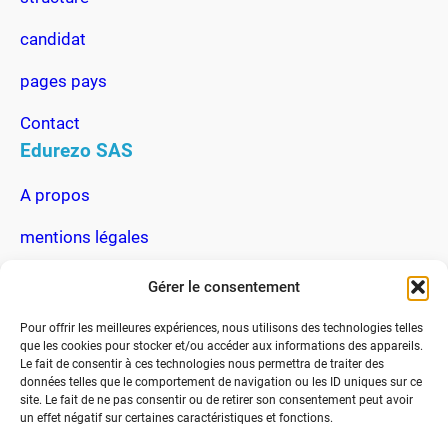
candidat
pages pays
Contact
Edurezo SAS
A propos
mentions légales
Actu du rezo
Gérer le consentement
FAQ
Pour offrir les meilleures expériences, nous utilisons des technologies telles
Communication
que les cookies pour stocker et/ou accéder aux informations des appareils.
Le fait de consentir à ces technologies nous permettra de traiter des
données telles que le comportement de navigation ou les ID uniques sur ce
101 rue du champ de foire Meximieux FRANCE
site. Le fait de ne pas consentir ou de retirer son consentement peut avoir
un effet négatif sur certaines caractéristiques et fonctions.
+262 693463379